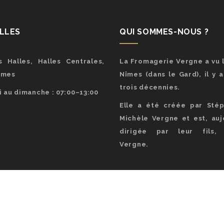
ALLES
QUI SOMMES-NOUS ?
 Halles, Halles Centrales,
La Fromagerie Vergne a vu l
îmes
Nîmes (dans le Gard), il y 
trois décennies.
 au dimanche : 07:00–13:00
Elle a été créée par Sté
Michèle Vergne et est, aujo
dirigée par leur fils, 
Vergne.
pyright 2023 - Fromagerie Vergne | Nîmes -
V3RT | Agence De Communica