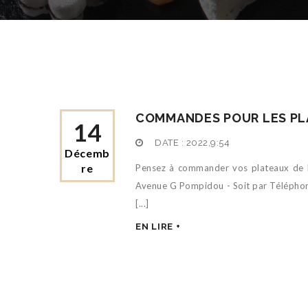
COMMANDES POUR LES PL
14
DATE :
2022,9:54
Décemb
Re
Pensez à commander vos plateaux de No
Avenue G Pompidou - Soit par Téléphone
[...]
EN LIRE +