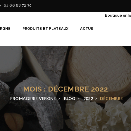
e : 04 66 68 72 30
Boutique en l
ERGNE
PRODUITS ET PLATEAUX
ACTUS
MOIS : DÉCEMBRE 2022
FROMAGERIE VERGNE
>
BLOG
>
2022
>
DÉCEMBRE