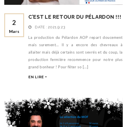
C’EST LE RETOUR DU PÉLARDON !!!
2
DATE :
2021,9:23
Mars
La production du Pélardon AOP repart doucement
mais surement... Il y a encore des chevreaux à
allaiter mais déjà certains sont sevrés et du coup, la
production fermière recommence pour notre plus
grand bonheur ! Pour fêter so [...]
EN LIRE +