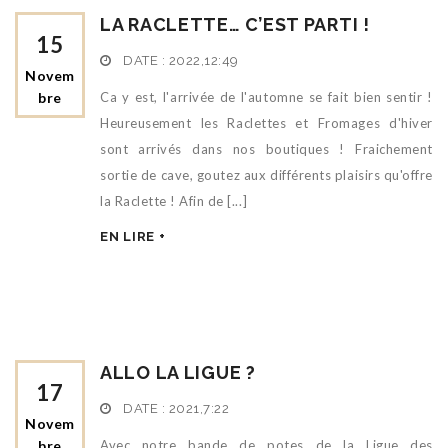
LA RACLETTE… C’EST PARTI !
15
DATE :
2022,12:49
Novem
Bre
Ca y est, l'arrivée de l'automne se fait bien sentir !
Heureusement les Raclettes et Fromages d'hiver
sont arrivés dans nos boutiques ! Fraichement
sortie de cave, goutez aux différents plaisirs qu'offre
la Raclette ! Afin de [...]
EN LIRE +
ALLO LA LIGUE ?
17
DATE :
2021,7:22
Novem
Bre
Avec notre bande de potes de la Ligue des