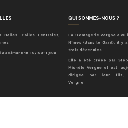
ALLES
QUI SOMMES-NOUS ?
 Halles, Halles Centrales,
La Fromagerie Vergne a vu l
îmes
Nîmes (dans le Gard), il y 
trois décennies.
 au dimanche : 07:00–13:00
Elle a été créée par Sté
Michèle Vergne et est, aujo
dirigée par leur fils, 
Vergne.
pyright 2023 - Fromagerie Vergne | Nîmes -
V3RT | Agence De Communica