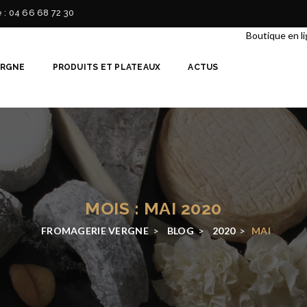
e : 04 66 68 72 30
Boutique en l
ERGNE
PRODUITS ET PLATEAUX
ACTUS
MOIS : MAI 2020
FROMAGERIE VERGNE
>
BLOG
>
2020
>
MAI