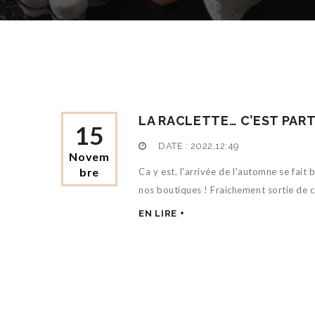
LA RACLETTE… C’EST PARTI
15
DATE :
2022,12:49
Novem
Bre
Ca y est, l'arrivée de l'automne se fait
nos boutiques ! Fraichement sortie de cav
EN LIRE +