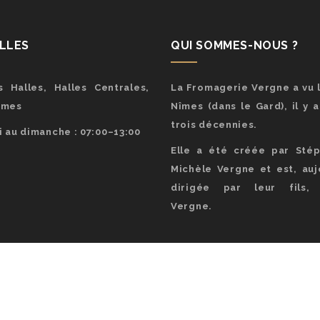
ALLES
QUI SOMMES-NOUS ?
 Halles, Halles Centrales,
La Fromagerie Vergne a vu l
îmes
Nîmes (dans le Gard), il y 
trois décennies.
 au dimanche : 07:00–13:00
Elle a été créée par Sté
Michèle Vergne et est, aujo
dirigée par leur fils, 
Vergne.
pyright 2023 - Fromagerie Vergne | Nîmes -
V3RT | Agence De Communica