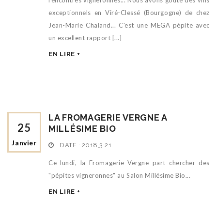
rencontres vigneronnes... Nous avons goûté des vins
exceptionnels en Viré-Clessé (Bourgogne) de chez
Jean-Marie Chaland... C'est une MEGA pépite avec
un excellent rapport [...]
EN LIRE +
LA FROMAGERIE VERGNE A
25
MILLÉSIME BIO
Janvier
DATE :
2018,3:21
Ce lundi, la Fromagerie Vergne part chercher des
"pépites vigneronnes" au Salon Millésime Bio...
EN LIRE +